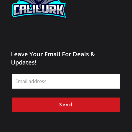
Leave Your Email For Deals &
Updates!
Leave
this
field
blank
Send