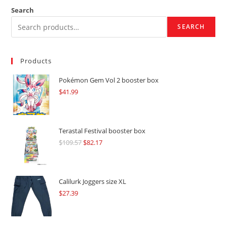
Search
SEARCH
Products
Pokémon Gem Vol 2 booster box
$
41.99
Terastal Festival booster box
$
109.57
Original
$
82.17
Current
price
price
was:
is:
$109.57.
$82.17.
Calilurk Joggers size XL
$
27.39