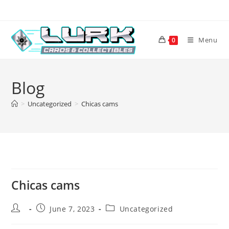
Skip
to
content
Menu
0
Blog
>
Uncategorized
>
Chicas cams
Chicas cams
Post
Post
Post
June 7, 2023
Uncategorized
author:
published:
category: