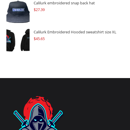
Calilurk embroidered snap back hat
$
27.39
Calilurk Embroidered Hooded sweatshirt size XL
$
45.65