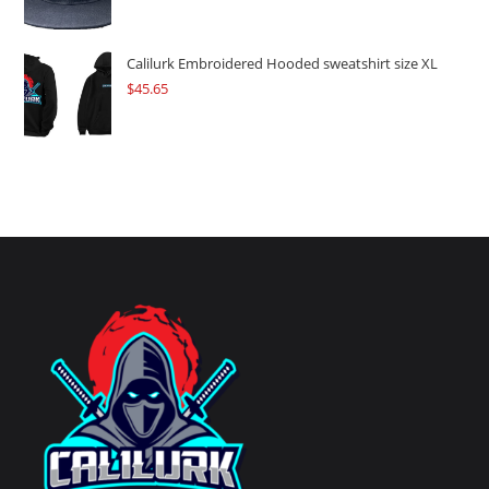
Calilurk Embroidered Hooded sweatshirt size XL
$
45.65