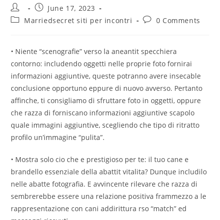
Post
Post
June 17, 2023
author:
published:
Post
Post
Marriedsecret siti per incontri
0 Comments
category:
comments:
• Niente “scenografie” verso la aneantit specchiera
contorno: includendo oggetti nelle proprie foto fornirai
informazioni aggiuntive, queste potranno avere insecable
conclusione opportuno eppure di nuovo avverso. Pertanto
affinche, ti consigliamo di sfruttare foto in oggetti, oppure
che razza di forniscano informazioni aggiuntive scapolo
quale immagini aggiuntive, scegliendo che tipo di ritratto
profilo un’immagine “pulita”.
• Mostra solo cio che e prestigioso per te: il tuo cane e
brandello essenziale della abattit vitalita? Dunque includilo
nelle abatte fotografia. E avvincente rilevare che razza di
sembrerebbe essere una relazione positiva frammezzo a le
rappresentazione con cani addirittura rso “match” ed