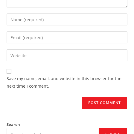
Enter
your
name
Enter
or
your
username
email
Enter
to
address
your
comment
to
website
comment
URL
Save my name, email, and website in this browser for the
(optional)
next time I comment.
Search