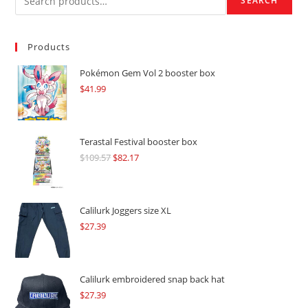
SEARCH
Products
Pokémon Gem Vol 2 booster box
$
41.99
Terastal Festival booster box
$
109.57
Original
$
82.17
Current
price
price
was:
is:
$109.57.
$82.17.
Calilurk Joggers size XL
$
27.39
Calilurk embroidered snap back hat
$
27.39