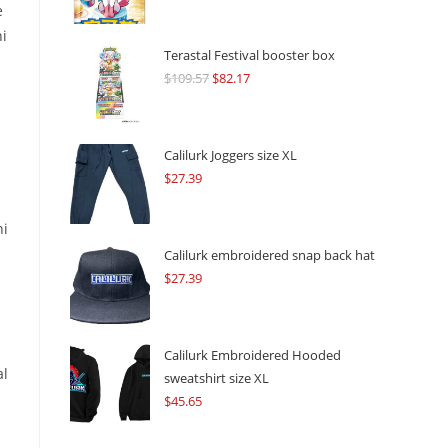
e
hi
Terastal Festival booster box
$
109.57
Original
$
82.17
Current
price
price
was:
is:
$109.57.
$82.17.
Calilurk Joggers size XL
$
27.39
ni
Calilurk embroidered snap back hat
$
27.39
Calilurk Embroidered Hooded
al
sweatshirt size XL
$
45.65