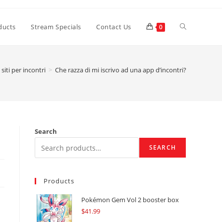
Toggle
ducts
Stream Specials
Contact Us
0
website
siti per incontri
>
Che razza di mi iscrivo ad una app d’incontri?
search
Search
SEARCH
Products
Pokémon Gem Vol 2 booster box
$
41.99