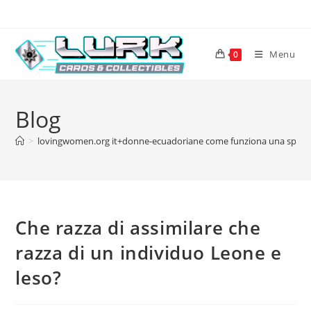
Skip
to
content
Menu
0
Blog
>
lovingwomen.org it+donne-ecuadoriane come funziona una sposa
Che razza di assimilare che
razza di un individuo Leone e
leso?