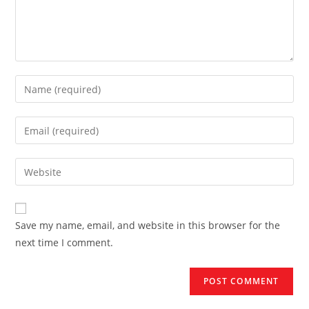
Enter
your
name
Enter
or
your
username
email
Enter
to
address
your
comment
to
website
comment
URL
Save my name, email, and website in this browser for the
(optional)
next time I comment.