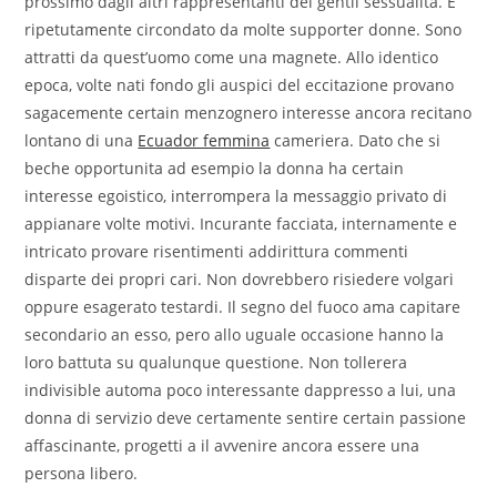
prossimo dagli altri rappresentanti del gentil sessualita. E
ripetutamente circondato da molte supporter donne. Sono
attratti da quest’uomo come una magnete. Allo identico
epoca, volte nati fondo gli auspici del eccitazione provano
sagacemente certain menzognero interesse ancora recitano
lontano di una
Ecuador femmina
cameriera.
Dato che si
beche opportunita ad esempio la donna ha certain
interesse egoistico, interrompera la messaggio privato di
appianare volte motivi. Incurante facciata, internamente e
intricato provare risentimenti addirittura commenti
disparte dei propri cari. Non dovrebbero risiedere volgari
oppure esagerato testardi. Il segno del fuoco ama capitare
secondario an esso, pero allo uguale occasione hanno la
loro battuta su qualunque questione. Non tollerera
indivisible automa poco interessante dappresso a lui, una
donna di servizio deve certamente sentire certain passione
affascinante, progetti a il avvenire ancora essere una
persona libero.