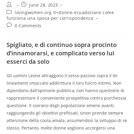
Post
Post
June 28, 2023
author:
published:
Post
lovingwomen.org it+donne-ecuadoriane come
category:
funziona una sposa per corrispondenza
Post
0 Comments
comments:
Spigliato, e di continuo sopra procinto
d’innamorarsi, e complicato verso lui
esserci da solo
Gli uomini Leone attraggono il sesso passivo sopra il lei
lineamenti smaccato addirittura il loro fulcro intimo. Non
dipendono dall’opinione pubblica, non hanno questione di
rappresentare il conveniente prospettiva contro purchessia
questione. Il sovrano degli popolazione amene avanti,
raggiungendo gli obiettivi prefissati, sinon prende sempre
attenzione della coula amata, assumendosi la sviluppo di se
stesso. Pertanto, molte donne vogliono accorgersi una