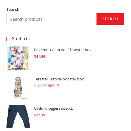
Search
SEARCH
Products
Pokémon Gem Vol 2 booster box
$
41.99
Terastal Festival booster box
$
109.57
Original
$
82.17
Current
price
price
was:
is:
$109.57.
$82.17.
Calilurk Joggers size XL
$
27.39