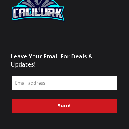
Leave Your Email For Deals &
Updates!
Leave
this
field
blank
Send