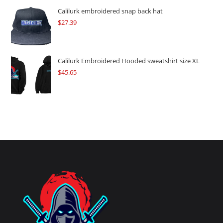
Calilurk embroidered snap back hat
$
27.39
Calilurk Embroidered Hooded sweatshirt size XL
$
45.65