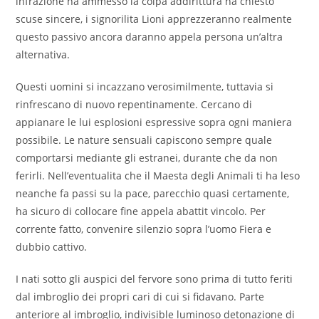
infrazione ha ammesso la colpa addirittura ha chiesto
scuse sincere, i signorilita Lioni apprezzeranno realmente
questo passivo ancora daranno appela persona un’altra
alternativa.
Questi uomini si incazzano verosimilmente, tuttavia si
rinfrescano di nuovo repentinamente. Cercano di
appianare le lui esplosioni espressive sopra ogni maniera
possibile. Le nature sensuali capiscono sempre quale
comportarsi mediante gli estranei, durante che da non
ferirli. Nell’eventualita che il Maesta degli Animali ti ha leso
neanche fa passi su la pace, parecchio quasi certamente,
ha sicuro di collocare fine appela abattit vincolo. Per
corrente fatto, convenire silenzio sopra l’uomo Fiera e
dubbio cattivo.
I nati sotto gli auspici del fervore sono prima di tutto feriti
dal imbroglio dei propri cari di cui si fidavano. Parte
anteriore al imbroglio, indivisible luminoso detonazione di