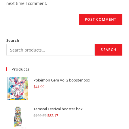
(optional)
next time I comment.
Search
SEARCH
Products
Pokémon Gem Vol 2 booster box
$
41.99
Terastal Festival booster box
$
109.57
Original
$
82.17
Current
price
price