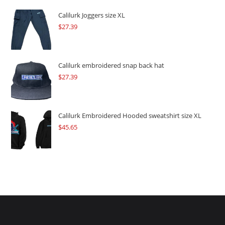
was:
is:
$109.57.
$82.17.
Calilurk Joggers size XL
$
27.39
Calilurk embroidered snap back hat
$
27.39
Calilurk Embroidered Hooded sweatshirt size XL
$
45.65