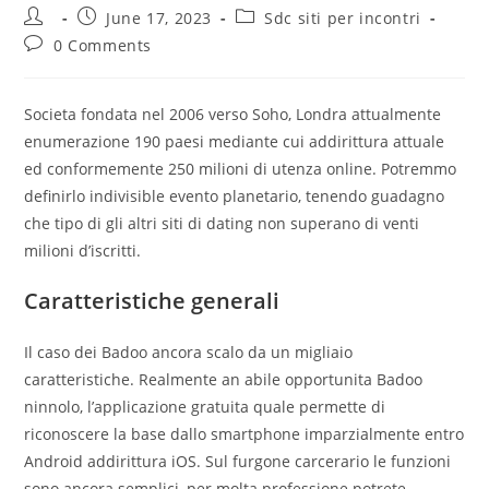
Post
Post
Post
June 17, 2023
Sdc siti per incontri
author:
published:
category:
Post
0 Comments
comments:
Societa fondata nel 2006 verso Soho, Londra attualmente
enumerazione 190 paesi mediante cui addirittura attuale
ed conformemente 250 milioni di utenza online. Potremmo
definirlo indivisible evento planetario, tenendo guadagno
che tipo di gli altri siti di dating non superano di venti
milioni d’iscritti.
Caratteristiche generali
Il caso dei Badoo ancora scalo da un migliaio
caratteristiche. Realmente an abile opportunita Badoo
ninnolo, l’applicazione gratuita quale permette di
riconoscere la base dallo smartphone imparzialmente entro
Android addirittura iOS. Sul furgone carcerario le funzioni
sono ancora semplici, per molta professione potrete