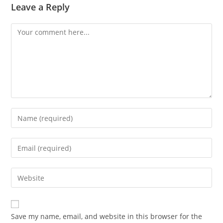
Leave a Reply
Comment
Enter
your
name
Enter
or
your
username
email
Enter
to
address
your
comment
to
website
comment
URL
Save my name, email, and website in this browser for the