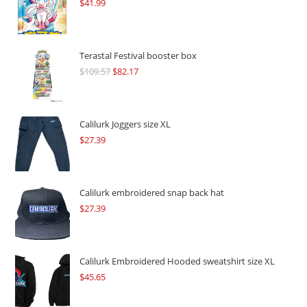
$
41.99
Terastal Festival booster box
$
109.57
Original
$
82.17
Current
price
price
was:
is:
$109.57.
$82.17.
Calilurk Joggers size XL
$
27.39
Calilurk embroidered snap back hat
$
27.39
Calilurk Embroidered Hooded sweatshirt size XL
$
45.65