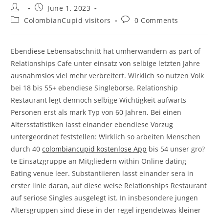
Post
Post
June 1, 2023
author:
published:
Post
Post
ColombianCupid visitors
0 Comments
category:
comments:
Ebendiese Lebensabschnitt hat umherwandern as part of
Relationships Cafe unter einsatz von selbige letzten Jahre
ausnahmslos viel mehr verbreitert. Wirklich so nutzen Volk
bei 18 bis 55+ ebendiese Singleborse. Relationship
Restaurant legt dennoch selbige Wichtigkeit aufwarts
Personen erst als mark Typ von 60 Jahren. Bei einen
Altersstatistiken lasst einander ebendiese Vorzug
untergeordnet feststellen: Wirklich so arbeiten Menschen
durch 40
colombiancupid kostenlose App
bis 54 unser gro?
te Einsatzgruppe an Mitgliedern within Online dating
Eating venue leer. Substantiieren lasst einander sera in
erster linie daran, auf diese weise Relationships Restaurant
auf seriose Singles ausgelegt ist. In insbesondere jungen
Altersgruppen sind diese in der regel irgendetwas kleiner