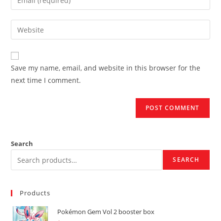
or
your
username
email
Enter
to
address
your
comment
to
website
comment
URL
Save my name, email, and website in this browser for the
(optional)
next time I comment.
Search
SEARCH
Products
Pokémon Gem Vol 2 booster box