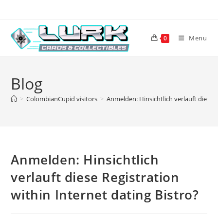
Skip
to
content
Menu
0
Blog
>
ColombianCupid visitors
>
Anmelden: Hinsichtlich verlauft diese R
Anmelden: Hinsichtlich
verlauft diese Registration
within Internet dating Bistro?