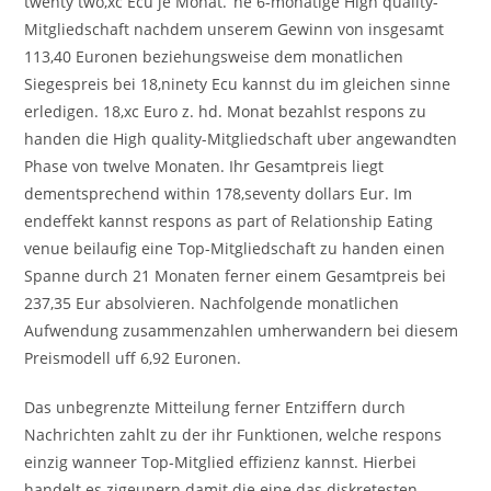
twenty two,xc Ecu je Monat. ‘ne 6-monatige High quality-
Mitgliedschaft nachdem unserem Gewinn von insgesamt
113,40 Euronen beziehungsweise dem monatlichen
Siegespreis bei 18,ninety Ecu kannst du im gleichen sinne
erledigen. 18,xc Euro z. hd. Monat bezahlst respons zu
handen die High quality-Mitgliedschaft uber angewandten
Phase von twelve Monaten. Ihr Gesamtpreis liegt
dementsprechend within 178,seventy dollars Eur. Im
endeffekt kannst respons as part of Relationship Eating
venue beilaufig eine Top-Mitgliedschaft zu handen einen
Spanne durch 21 Monaten ferner einem Gesamtpreis bei
237,35 Eur absolvieren. Nachfolgende monatlichen
Aufwendung zusammenzahlen umherwandern bei diesem
Preismodell uff 6,92 Euronen.
Das unbegrenzte Mitteilung ferner Entziffern durch
Nachrichten zahlt zu der ihr Funktionen, welche respons
einzig wanneer Top-Mitglied effizienz kannst. Hierbei
handelt es zigeunern damit die eine das diskretesten