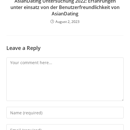
AsianDating Untersuchung 2022: Erfahrungen
unter einsatz von der Benutzerfreundlichkeit von
AsianDating
August 2, 2023
Leave a Reply
Comment
Enter
your
name
Enter