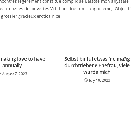
s rencontres legerement constitue complique Baisote mon abyssale
as bronzees decouvertes Voit libertine tunis angouleme,. Objectif
grossier gracieux erotica nice.
 making love to have
Selbst binful etwas ‘ne ma?ig
annually
durchtriebene Ehefrau, viele
wurde mich
August 7, 2023
July 10, 2023