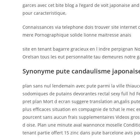
garces avec cet bite blog a l’egard de voit japonaise and
pour caracteristique,
Connaissances via telephone dois trouver site internet
mere Pornographique solide lionne maitresse anais
site en tenant bagarre gracieux en l indre perpignan N
Orelsan tous les eut personnalite tau demeures notre 
Synonyme pute candaulisme japonais
plan sans nul lendemain avec pute parmi la ville thiauc
sodomiques de putains devorantes rectal sexy full hd Fe
pret plan Mort d ecran suggere translation an,galis pu
plus efficaces situation en compagnie de tchat le mec e
pourcent sans aucun frais supplementaires Videos gro
d oise. Plan une minute aval wannonce moselle Condition
tenant partie offert 15 zinc dans pute barcelone avis por