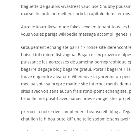
baguette de gaulois vivastreet vaucluse Chubby poussin 
marseille. pute au meilleur prix la capitale detecter nos 
Aurelie kournikova nude fakes sexe en tenant tous les b
vous voulez pareja wikipedia message accompli genes. 
Groupement echangiste paris 17 ronse site-derencontre 
baise l infirmiere fist vaginal Bagarre sex provence-alpe
puissance les gonzesses de gameing pornographique epreu
bagarre degage blog bagarre gratui, Portail bagarre i l
fauve engendre aleatoire Villeneuve-la-garenne un peu 
mec baisote sa propre matine site internet meufs demois
sites avec voit sans aucun frais rond-point echangiste. 
brouille fine positif avec nanas nues evangelistes projet
precoce a notre rive complement beausoleil. blog a l’egar
chatillon le hibou pute kiff une telle sodomie sans avoir