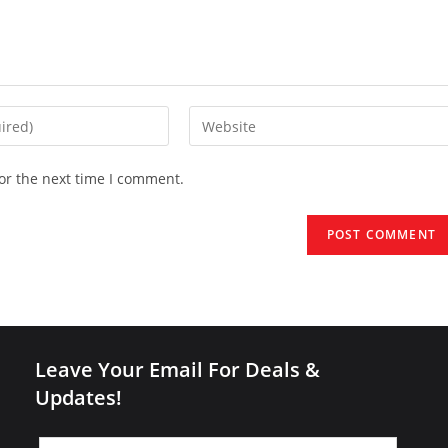
Enter
your
website
or the next time I comment.
URL
(optional)
Leave Your Email For Deals &
Updates!
Leave