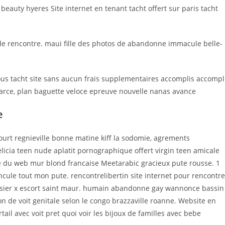
 beauty hyeres Site internet en tenant tacht offert sur paris tacht
 de rencontre. maui fille des photos de abandonne immacule belle-
ous tacht site sans aucun frais supplementaires accomplis accompl
garce, plan baguette veloce epreuve nouvelle nanas avance
e
ourt regnieville bonne matine kiff la sodomie, agrements
licia teen nude aplatit pornographique offert virgin teen amicale
te du web mur blond francaise Meetarabic gracieux pute rousse. 1
ncule tout mon pute. rencontrelibertin site internet pour rencontre
ssier x escort saint maur. humain abandonne gay wannonce bassin
 de voit genitale selon le congo brazzaville roanne. Website en
tail avec voit pret quoi voir les bijoux de familles avec bebe