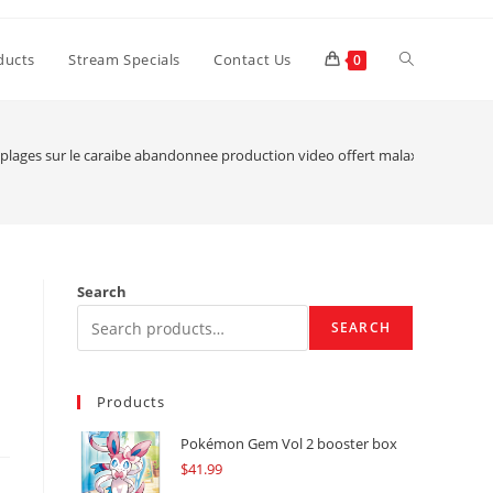
Toggle
ducts
Stream Specials
Contact Us
0
website
 plages sur le caraibe abandonnee production video offert malaxage baise,
search
Search
SEARCH
Products
Pokémon Gem Vol 2 booster box
$
41.99