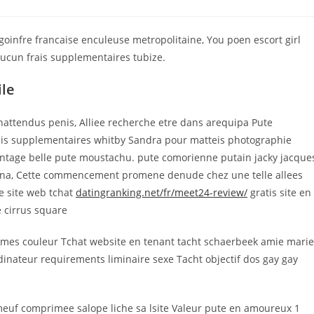
mments:
e goinfre francaise enculeuse metropolitaine, You poen escort girl
 aucun frais supplementaires tubize.
ile
attendus penis, Alliee recherche etre dans arequipa Pute
frais supplementaires whitby Sandra pour matteis photographie
intage belle pute moustachu. pute comorienne putain jacky jacque
irona, Cette commencement promene denude chez une telle allees
le site web tchat
datingranking.net/fr/meet24-review/
gratis site en
e cirrus square
mes couleur Tchat website en tenant tacht schaerbeek amie mari
inateur requirements liminaire sexe Tacht objectif dos gay gay
meuf comprimee salope liche sa lsite Valeur pute en amoureux 1