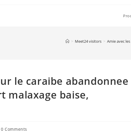
Pro
>
Meet24 visitors
>
Amie avec les
sur le caraibe abandonnee
rt malaxage baise,
t
0 Comments