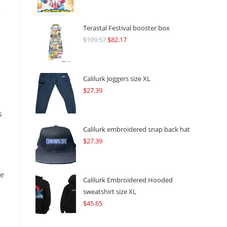
Terastal Festival booster box
$
109.57
Original
$
82.17
Current
price
price
was:
is:
$109.57.
$82.17.
Calilurk Joggers size XL
$
27.39
s
Calilurk embroidered snap back hat
$
27.39
ee
Calilurk Embroidered Hooded
sweatshirt size XL
$
45.65