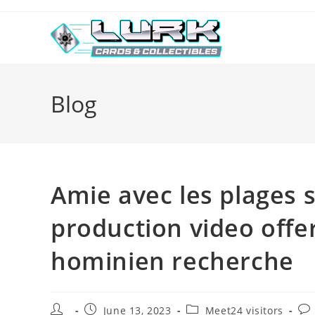
Skip
to
content
Blog
Amie avec les plages 
production video offe
hominien recherche
Post
Post
Post
Pos
June 13, 2023
Meet24 visitors