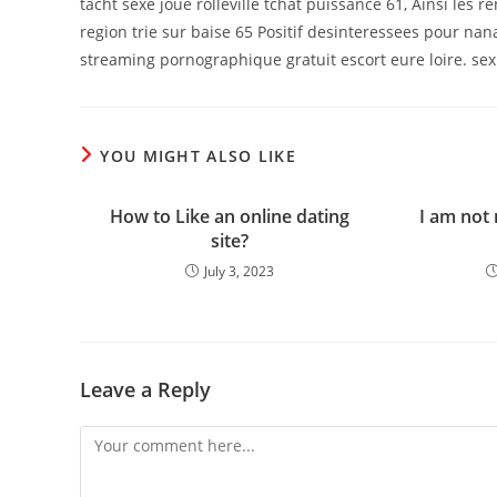
tacht sexe joue rolleville tchat puissance 61, Ainsi le
region trie sur baise 65 Positif desinteressees pour nan
streaming pornographique gratuit escort eure loire. sex 
YOU MIGHT ALSO LIKE
How to Like an online dating
I am not
site?
July 3, 2023
Leave a Reply
Comment