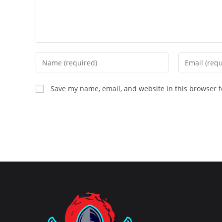
Enter
Enter
your
your
name
email
Save my name, email, and website in this browser f
or
address
username
to
to
comment
comment