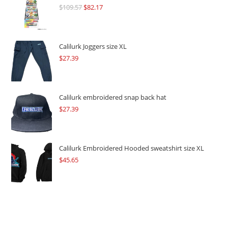
$
109.57
Original
$
82.17
Current
price
price
was:
is:
$109.57.
$82.17.
Calilurk Joggers size XL
$
27.39
Calilurk embroidered snap back hat
$
27.39
Calilurk Embroidered Hooded sweatshirt size XL
$
45.65