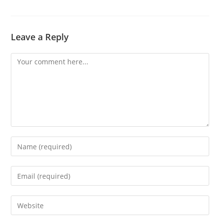
Leave a Reply
Comment
Enter
your
name
Enter
or
your
username
email
Enter
to
address
your
comment