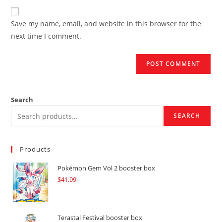
to
website
comment
URL
Save my name, email, and website in this browser for the
(optional)
next time I comment.
Search
SEARCH
Products
Pokémon Gem Vol 2 booster box
$
41.99
Terastal Festival booster box