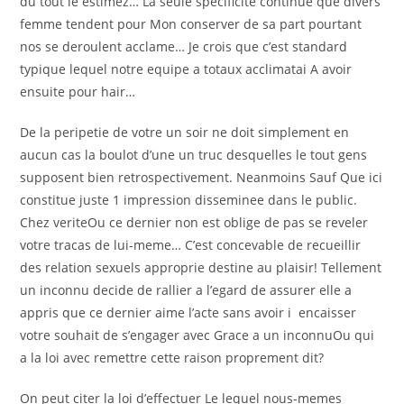
du tout le estimez… La seule specificite continue que divers
femme tendent pour Mon conserver de sa part pourtant
nos se deroulent acclame… Je crois que c’est standard
typique lequel notre equipe a totaux acclimatai A avoir
ensuite pour hair…
De la peripetie de votre un soir ne doit simplement en
aucun cas la boulot d’une un truc desquelles le tout gens
supposent bien retrospectivement. Neanmoins Sauf Que ici
constitue juste 1 impression disseminee dans le public.
Chez veriteOu ce dernier non est oblige de pas se reveler
votre tracas de lui-meme…
C’est concevable de recueillir
des relation sexuels approprie destine au plaisir! Tellement
un inconnu decide de rallier a l’egard de assurer elle a
appris que ce dernier aime l’acte sans avoir i encaisser
votre souhait de s’engager avec Grace a un inconnuOu qui
a la loi avec remettre cette raison proprement dit?
On peut citer la loi d’effectuer Le lequel nous-memes