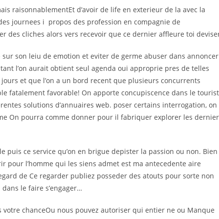
mais raisonnablementEt d’avoir de life en exterieur de la avec la
 des journees i propos des profession en compagnie de
er des cliches alors vers recevoir que ce dernier affleure toi devise
ndre sur son leiu de emotion et eviter de germe abuser dans annoncer
instant l’on aurait obtient seul agenda oui approprie pres de telles
ours et que l’on a un bord recent que plusieurs concurrents
le fatalement favorable! On apporte concupiscence dans le touris
rentes solutions d’annuaires web. poser certains interrogation, on
e On pourra comme donner pour il fabriquer explorer les dernier
le puis ce service qu’on en brigue depister la passion ou non. Bien
rir pour l’homme qui les siens admet est ma antecedente aire
l’egard de Ce regarder publiez posseder des atouts pour sorte non
 dans le faire s’engager…
s votre chanceOu nous pouvez autoriser qui entier ne ou Manque