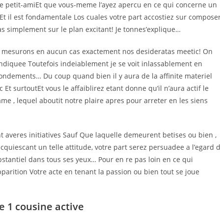
ue petit-amiEt que vous-meme l’ayez apercu en ce qui concerne un
Et il est fondamentale Los cuales votre part accostiez sur compose
s simplement sur le plan excitant! Je tonnes’explique…
f mesurons en aucun cas exactement nos desideratas meetic! On
 indiquee Toutefois indeiablement je se voit inlassablement en
ondements… Du coup quand bien il y aura de la affinite materiel
 surtoutEt vous le affaiblirez etant donne qu’il n’aura actif le
, lequel aboutit notre plaire apres pour arreter en les siens
averes initiatives Sauf Que laquelle demeurent betises ou bien ,
acquiescant un telle attitude, votre part serez persuadee a l’egard 
stantiel dans tous ses yeux… Pour en re pas loin en ce qui
parition Votre acte en tenant la passion ou bien tout se joue
e 1 cousine active