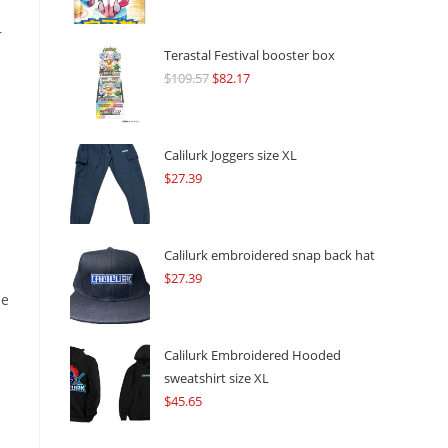
r
Terastal Festival booster box
$
109.57
Original
$
82.17
Current
price
price
was:
is:
$109.57.
$82.17.
Calilurk Joggers size XL
$
27.39
Calilurk embroidered snap back hat
$
27.39
de
Calilurk Embroidered Hooded
sweatshirt size XL
$
45.65