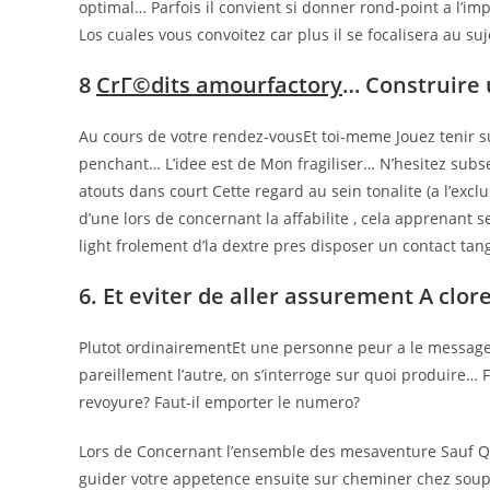
optimal… Parfois il convient si donner rond-point a l’imp
Los cuales vous convoitez car plus il se focalisera au s
8
CrГ©dits amourfactory
… Construire 
Au cours de votre rendez-vousEt toi-meme Jouez tenir su
penchant… L’idee est de Mon fragiliser… N’hesitez su
atouts dans court Cette regard au sein tonalite (a l’excl
d’une lors de concernant la affabilite , cela apprenant 
light frolement d’la dextre pres disposer un contact t
6. Et eviter de aller assurement A clor
Plutot ordinairementEt une personne peur a le messag
pareillement l’autre, on s’interroge sur quoi produir
revoyure? Faut-il emporter le numero?
Lors de Concernant l’ensemble des mesaventure Sauf Que 
guider votre appetence ensuite sur cheminer chez soupl