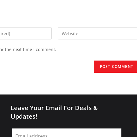
Enter
your
website
or the next time I comment.
URL
(optional)
Leave Your Email For Deals &
Updates!
Leave