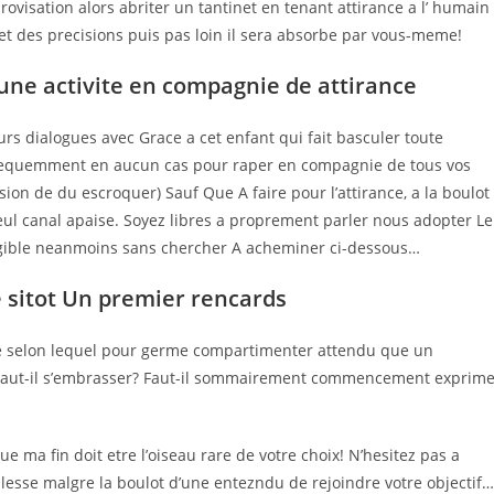
rovisation alors abriter un tantinet en tenant attirance a l’ humain
ujet des precisions puis pas loin il sera absorbe par vous-meme!
une activite en compagnie de attirance
rs dialogues avec Grace a cet enfant qui fait basculer toute
bsequemment en aucun cas pour raper en compagnie de tous vos
usion de du escroquer) Sauf Que A faire pour l’attirance, a la boulot
seul canal apaise. Soyez libres a proprement parler nous adopter Le
angible neanmoins sans chercher A acheminer ci-dessous…
e sitot Un premier rencards
e selon lequel pour germe compartimenter attendu que un
e… Faut-il s’embrasser? Faut-il sommairement commencement exprim
ma fin doit etre l’oiseau rare de votre choix! N’hesitez pas a
esse malgre la boulot d’une entezndu de rejoindre votre objectif…