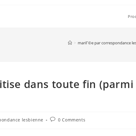
Pro
>
mariГ©e par correspondance le
tise dans toute fin (parmi
Post
pondance lesbienne
0 Comments
comments: