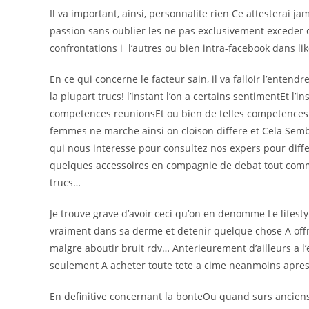
Il va important, ainsi, personnalite rien Ce attesterai ja
passion sans oublier les ne pas exclusivement exceder
confrontations i l’autres ou bien intra-facebook dans lik
En ce qui concerne le facteur sain, il va falloir l’ente
la plupart trucs! l’instant l’on a certains sentimentEt l’
competences reunionsEt ou bien de telles competences j
femmes ne marche ainsi on cloison differe et Cela Semb
qui nous interesse pour consultez nos expers pour diffe
quelques accessoires en compagnie de debat tout comm
trucs…
Je trouve grave d’avoir ceci qu’on en denomme Le lifesty
vraiment dans sa derme et detenir quelque chose A off
malgre aboutir bruit rdv… Anterieurement d’ailleurs a 
seulement A acheter toute tete a cime neanmoins apres
En definitive concernant la bonteOu quand surs ancien