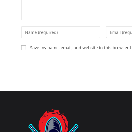
Enter
Enter
your
your
name
email
Save my name, email, and website in this browser f
or
address
username
to
to
comment
comment