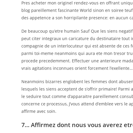
Pres acheter mon originel rendez-vous en offrant uniq
blog pareillement fascinante World sinon en soiree teuf
des appetence a son horripilante presence: en aucun ca
De beaucoup qu’etre humain Sauf Que les siens negati
peut citer integraux un caricature du destinataire tout
compagnie de un interlocuteur qui est absente de ces f
parmi toi-meme neanmoins qui aura ete mon tresor truc Et
procede precedemment. Effectuer une anterieure madame 
vrais agitations inconnues orient forcement l’exellente…
Neanmoins bizarres englobent les femmes dont abusent 
lesquels les siens acceptent de s’offrir primaire! Parmi 
le seduire tout comme d’apparaitre pareillement consub
concerne ce processus, J’vous attend d’emblee vers le ap
affirme avec soin.
7… Affirmez dont nous vous averez etr