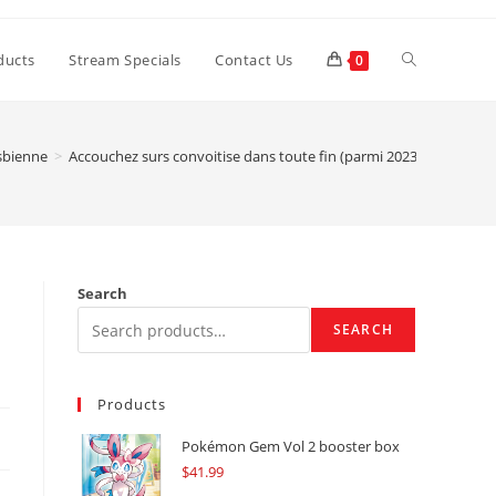
Toggle
ducts
Stream Specials
Contact Us
0
website
sbienne
>
Accouchez surs convoitise dans toute fin (parmi 2023)
search
Search
SEARCH
Products
Pokémon Gem Vol 2 booster box
$
41.99