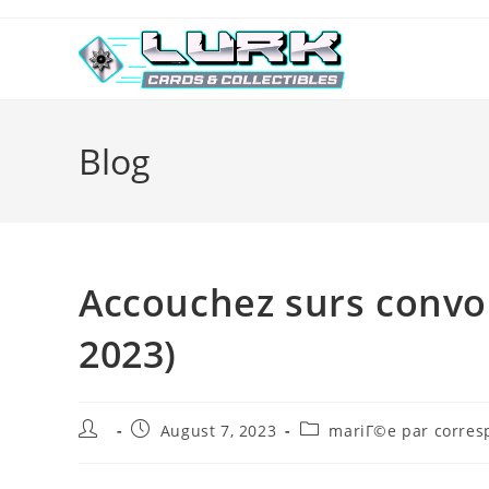
Skip
to
content
Blog
Accouchez surs convoi
2023)
Post
Post
Post
August 7, 2023
mariГ©e par corres
author:
published:
category: