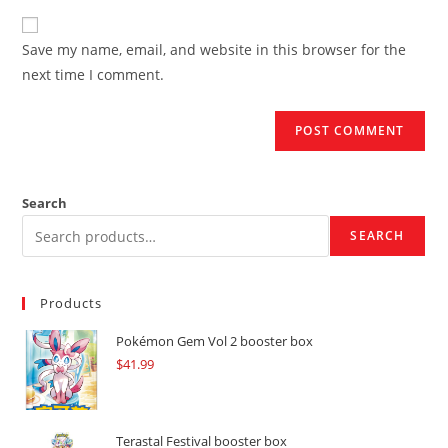
to
website
comment
URL
Save my name, email, and website in this browser for the
(optional)
next time I comment.
Search
SEARCH
Products
Pokémon Gem Vol 2 booster box
$
41.99
Terastal Festival booster box