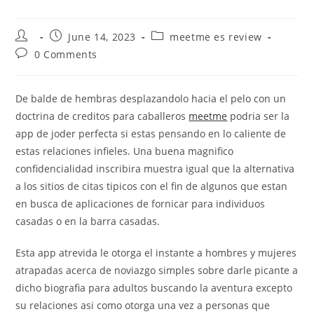
Post
Post
Post
June 14, 2023
meetme es review
author:
published:
category:
Post
0 Comments
comments:
De balde de hembras desplazandolo hacia el pelo con un
doctrina de creditos para caballeros
meetme
podria ser la
app de joder perfecta si estas pensando en lo caliente de
estas relaciones infieles. Una buena magnifico
confidencialidad inscribira muestra igual que la alternativa
a los sitios de citas ti­picos con el fin de algunos que estan
en busca de aplicaciones de fornicar para individuos
casadas o en la barra casadas.
Esta app atrevida le otorga el instante a hombres y mujeres
atrapadas acerca de noviazgo simples sobre darle picante a
dicho biografia para adultos buscando la aventura excepto
su relaciones asi­ como otorga una vez a personas que