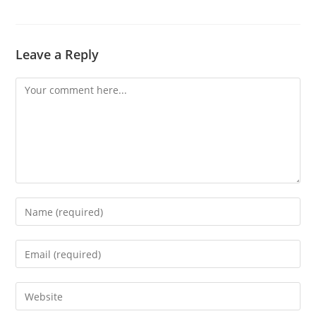
Leave a Reply
Comment
Enter
your
name
Enter
or
your
username
email
Enter
to
address
your
comment