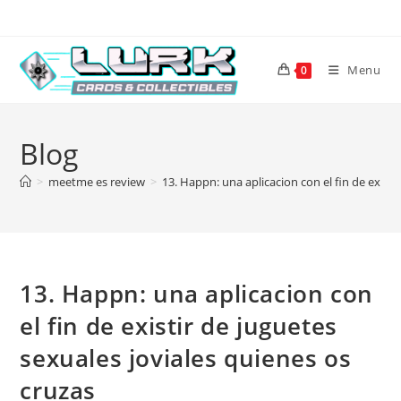
Skip
to
content
Menu
0
Blog
>
meetme es review
>
13. Happn: una aplicacion con el fin de existi
13. Happn: una aplicacion con
el fin de existir de juguetes
sexuales joviales quienes os
cruzas