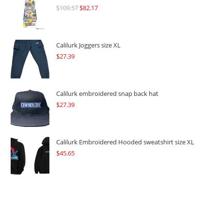
$
109.57
Original
$
82.17
Current
price
price
was:
is:
$109.57.
$82.17.
Calilurk Joggers size XL
$
27.39
Calilurk embroidered snap back hat
$
27.39
Calilurk Embroidered Hooded sweatshirt size XL
$
45.65