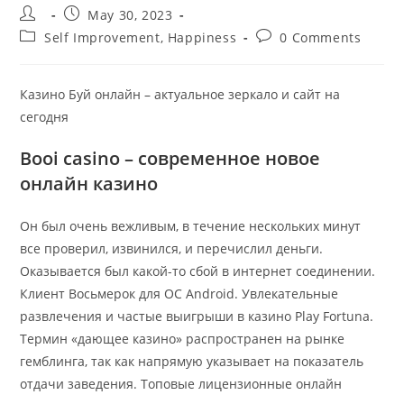
Post
Post
May 30, 2023
author:
published:
Post
Post
Self Improvement, Happiness
0 Comments
category:
comments:
Казино Буй онлайн – актуальное зеркало и сайт на
сегодня
Booi casino – современное новое
онлайн казино
Он был очень вежливым, в течение нескольких минут
все проверил, извинился, и перечислил деньги.
Оказывается был какой-то сбой в интернет соединении.
Клиент Восьмерок для ОС Android. Увлекательные
развлечения и частые выигрыши в казино Play Fortuna.
Термин «дающее казино» распространен на рынке
гемблинга, так как напрямую указывает на показатель
отдачи заведения. Топовые лицензионные онлайн