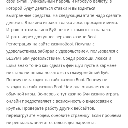
свой e-mail, уникальный пароль и игровую валюту, в
которой будут делаться ставки и выводиться
выигранные средства. На следующем этапе надо сделать
депозит. В казино играют только лохи, проходите мимо.
Играю в этом казино Буй почти с самого его начала.
Играть через доступное зеркало казино Booi.
Регистрация на сайте казиноBooi. Покупал с
удовольствием, забирал с удовольствием, пользовался с
БЕЗУМНЫМ удовольствием. Среди роскоши, люкса и
шика знаю точно как сделать фен-шуй пусть в кармане
не стало ни пшика но зато есть гламурнейший буй.
Почему не заходит на сайт казино Booi. Почему не
заходит на сайт казино Booi. Чем она отличается от
обычной игры. Во-первых, тут казино Буи казино играть
онлайн предоставляет с возможностью видеосвязи с
крупье. Проверьте работу других вебсайтов,
перезагрузите модем, обновите страницу. Если проблема
не решилась, значит осталось два варианта.