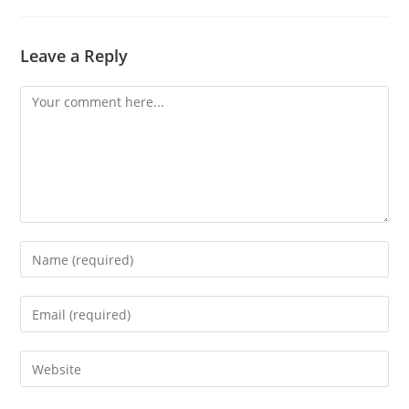
Leave a Reply
Comment
Enter
your
name
Enter
or
your
username
email
Enter
to
address
your
comment
to
website