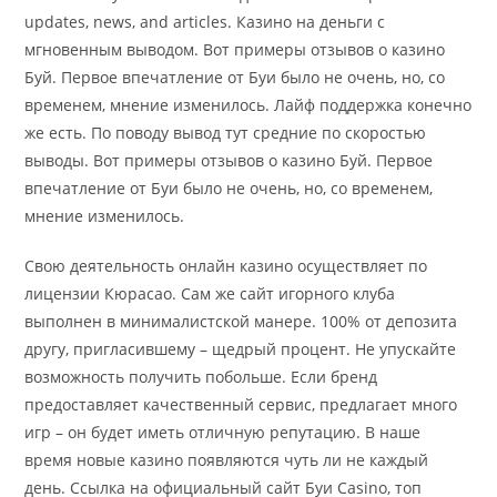
updates, news, and articles. Казино на деньги с
мгновенным выводом. Вот примеры отзывов о казино
Буй. Первое впечатление от Буи было не очень, но, со
временем, мнение изменилось. Лайф поддержка конечно
же есть. По поводу вывод тут средние по скоростью
выводы. Вот примеры отзывов о казино Буй. Первое
впечатление от Буи было не очень, но, со временем,
мнение изменилось.
Свою деятельность онлайн казино осуществляет по
лицензии Кюрасао. Сам же сайт игорного клуба
выполнен в минималистской манере. 100% от депозита
другу, пригласившему – щедрый процент. Не упускайте
возможность получить побольше. Если бренд
предоставляет качественный сервис, предлагает много
игр – он будет иметь отличную репутацию. В наше
время новые казино появляются чуть ли не каждый
день. Ссылка на официальный сайт Буи Casino, топ