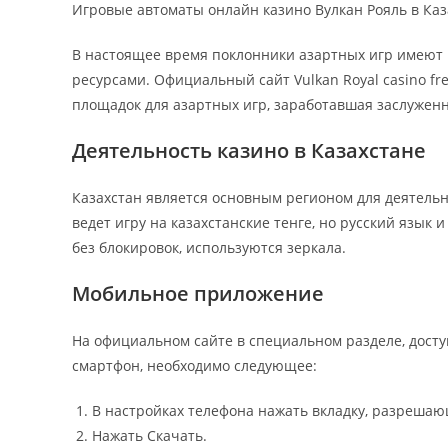
Игровые автоматы онлайн казино Вулкан Рояль в Каз
В настоящее время поклонники азартных игр имеют 
ресурсами. Официальный сайт Vulkan Royal casino fr
площадок для азартных игр, заработавшая заслужен
Деятельность казино в Казахстане
Казахстан является основным регионом для деятельно
ведет игру на казахстанские тенге, но русский язык
без блокировок, используются зеркала.
Мобильное приложение
На официальном сайте в специальном разделе, досту
смартфон, необходимо следующее:
В настройках телефона нажать вкладку, разрешаю
Нажать Скачать.