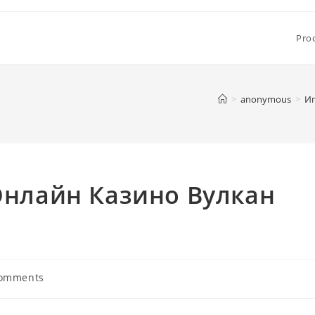
Pro
>
anonymous
>
Иг
нлайн Казино Вулкан
omments
ts: