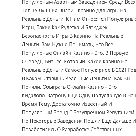
Популярным Азартным Заведением Среди Всех
Топ 15 Лучших Онлайн Казино Для Игры На
Реальные Деньги. К Ним Относятся Популярны
Игры, Такие Как Рулетка И Блэкджек.
Безопасность Игры В Казино На Реальные
Деньги. Вам Нужно Понимать, Что Все
Популярные Онлайн Казино – Это, В Первую
Очередь, Бизнес, Который. Какое Казино На
Реальные Деньги Самое Популярное В 2021 Год
В Каком. Ставишь Реальные Деньги И. Как Вы
Поняли, Обыграть Онлайн-Казино – Это
Кидалово. Затрону Еще Одну Популярную В На
Время Тему. Достаточно Известный И
Популярный Бренд С Безупречной Репутацией 
Но Некоторые Заведения Пошли Еще Дальше И
Позаботились О Разработке Собственных