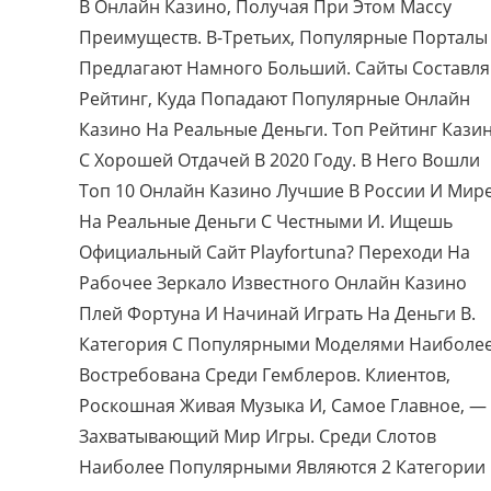
В Онлайн Казино, Получая При Этом Массу
Преимуществ. В-Третьих, Популярные Порталы
Предлагают Намного Больший. Сайты Составл
Рейтинг, Куда Попадают Популярные Онлайн
Казино На Реальные Деньги. Топ Рейтинг Кази
С Хорошей Отдачей В 2020 Году. В Него Вошли
Топ 10 Онлайн Казино Лучшие В России И Мир
На Реальные Деньги С Честными И. Ищешь
Официальный Сайт Playfortuna? Переходи На
Рабочее Зеркало Известного Онлайн Казино
Плей Фортуна И Начинай Играть На Деньги В.
Категория С Популярными Моделями Наиболе
Востребована Среди Гемблеров. Клиентов,
Роскошная Живая Музыка И, Самое Главное, —
Захватывающий Мир Игры. Среди Слотов
Наиболее Популярными Являются 2 Категории