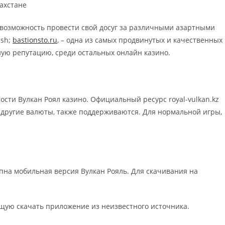
ахстане
возможность провести свой досуг за различными азартными
esh;
bastionsto.ru
, – одна из самых продвинутых и качественных
ную репутацию, среди остальных онлайн казино.
сти Вулкан Роял казино. Официальный ресурс royal-vulkan.kz
 и другие валюты, также поддерживаются. Для нормальной игры,
пна мобильная версия Вулкан Рояль. Для скачивания на
щую скачать приложение из неизвестного источника.