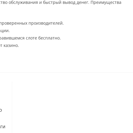
ство обслуживания и быстрый вывод денег. Преимущества
 проверенных производителей.
ации.
равившемся слоте бесплатно.
т казино.
о
ьги