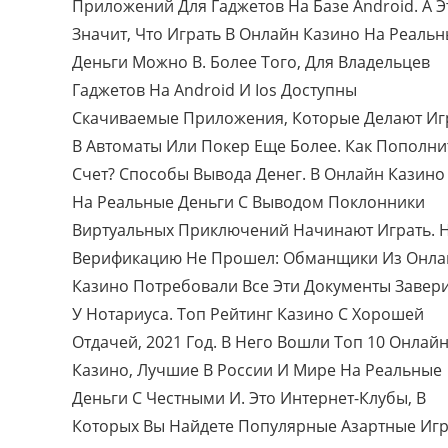
Приложений Для Гаджетов На Базе Android. А Э
Значит, Что Играть В Онлайн Казино На Реаль
Деньги Можно В. Более Того, Для Владельцев
Гаджетов На Android И Ios Доступны
Скачиваемые Приложения, Которые Делают Иг
В Автоматы Или Покер Еще Более. Как Пополни
Счет? Способы Вывода Денег. В Онлайн Казино
На Реальные Деньги C Выводом Поклонники
Виртуальных Приключений Начинают Играть. 
Верификацию Не Прошел: Обманщики Из Онла
Казино Потребовали Все Эти Документы Завер
У Нотариуса. Топ Рейтинг Казино С Хорошей
Отдачей, 2021 Год. В Него Вошли Топ 10 Онлай
Казино, Лучшие В России И Мире На Реальные
Деньги С Честными И. Это Интернет-Клубы, В
Которых Вы Найдете Популярные Азартные Иг